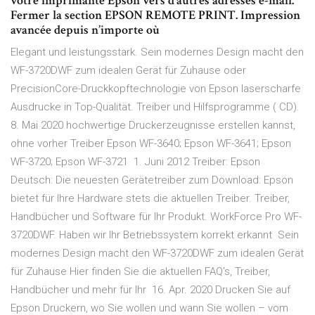
votre imprimante Epson vers d’autres adresses e-mail.
Fermer la section EPSON REMOTE PRINT. Impression
avancée depuis n’importe où
Elegant und leistungsstark. Sein modernes Design macht den
WF-3720DWF zum idealen Gerät für Zuhause oder
PrecisionCore-Druckkopftechnologie von Epson laserscharfe
Ausdrucke in Top-Qualität. Treiber und Hilfsprogramme ( CD).
8. Mai 2020 hochwertige Druckerzeugnisse erstellen kannst,
ohne vorher Treiber Epson WF-3640; Epson WF-3641; Epson
WF-3720; Epson WF-3721 1. Juni 2012 Treiber: Epson
Deutsch: Die neuesten Gerätetreiber zum Download: Epson
bietet für Ihre Hardware stets die aktuellen Treiber. Treiber,
Handbücher und Software für Ihr Produkt. WorkForce Pro WF-
3720DWF. Haben wir Ihr Betriebssystem korrekt erkannt Sein
modernes Design macht den WF-3720DWF zum idealen Gerät
für Zuhause Hier finden Sie die aktuellen FAQ's, Treiber,
Handbücher und mehr für Ihr 16. Apr. 2020 Drucken Sie auf
Epson Druckern, wo Sie wollen und wann Sie wollen – vom