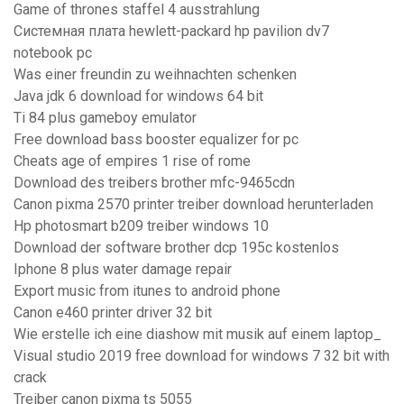
Game of thrones staffel 4 ausstrahlung
Системная плата hewlett-packard hp pavilion dv7
notebook pc
Was einer freundin zu weihnachten schenken
Java jdk 6 download for windows 64 bit
Ti 84 plus gameboy emulator
Free download bass booster equalizer for pc
Cheats age of empires 1 rise of rome
Download des treibers brother mfc-9465cdn
Canon pixma 2570 printer treiber download herunterladen
Hp photosmart b209 treiber windows 10
Download der software brother dcp 195c kostenlos
Iphone 8 plus water damage repair
Export music from itunes to android phone
Canon e460 printer driver 32 bit
Wie erstelle ich eine diashow mit musik auf einem laptop_
Visual studio 2019 free download for windows 7 32 bit with
crack
Treiber canon pixma ts 5055