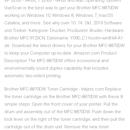
XP 32-bit - 64-bit, 7 32-bit - 64-bit and Mac Operating System.
VueScan is the best way to get your Brother MFC-8870DW
working on Windows 10, Windows 8, Windows 7, macOS
Catalina, and more. See why over 10 14. Okt. 2019 Software
und Treiber. Kategorie: Drucker; Produzent: Bruder; Hardware:
Brother MFC-9120CN; Dateiname: Y09D_C1-hostm-win8-64-A1-
de. Download the latest drivers for your Brother MFC-8870DW
to keep your Computer up-to-date. Amazon.com Product
Description The MFC-8870DW offers economical and
environmentally sound duplex capability that includes
automatic two-sided printing,
Brother MFC-8870DW Toner Cartridge - Inkjets.com Replace
the toner cartridge on the Brother MFC-8870DW with these 8
simple steps: Open the front cover of your printer. Pull the
drum unit assembly out of the MFC-8870DW. Push down the
lock lever on the right of the toner cartridge, and then pull the
cartridge out of the drum unit. Remove the new toner