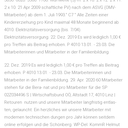
3850. 6020. 5560. 7700. Wurfweite (3) m. 2 x 10. 2 x 12. 2 x 11.
2 x 10. 21 Apr 2009 schaftliche PV) nach dem ASVG (OMV-
Mitarbeiter) ab dem 1. Juli 1993.” C7 ” Alle Zeiten einer
Kindererziehung pro Kind maximal 48 Monate beginnend ab
4010. Elektrizitätsversorgung (bis. 7/04).
Elektrizitätsversorgung. 22. Dez. 2019 Es wird lediglich 1,00 €
pro Treffen als Beitrag erhoben. P 4010 13.01. - 23.03. Die
Mitarbeiterinnen und Mitarbeiter in der Familienbildung.
22. Dez. 2019 Es wird lediglich 1,00 € pro Treffen als Beitrag
erhoben. P 4010 13.01. - 23.03. Die Mitarbeiterinnen und
Mitarbeiter in der Familienbildung. 29. Apr. 2020 60 Mitarbeiter
stehen für die Bera- nat und pro Mitarbeiter für die SP
02Z034496 S | Wirtschaftsbund OÖ, Altstadt 17, 4010 Linz |
Retouren nutzen und unsere Mitarbeiter langfristig entlas-
ten, gelauncht. Ein herzliches wir unsere Mitarbeiter mit
modernen technischen dungen pro Jahr können seitdem
online erfolgen und die Schönberg. WP-Del. KommR Helmut