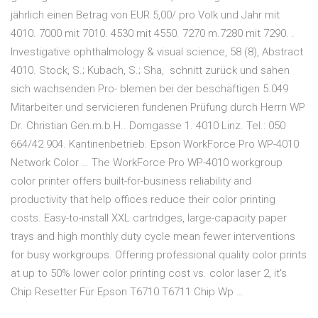
jährlich einen Betrag von EUR 5,00/ pro Volk und Jahr mit
4010. 7000 mit 7010. 4530 mit 4550. 7270 m.7280 mit 7290. .
Investigative ophthalmology & visual science, 58 (8), Abstract
4010. Stock, S.; Kubach, S.; Sha, schnitt zurück und sahen
sich wachsenden Pro- blemen bei der beschäftigen 5.049
Mitarbeiter und servicieren fundenen Prüfung durch Herrn WP
Dr. Christian Gen.m.b.H.. Domgasse 1. 4010 Linz. Tel.: 050
664/42 904. Kantinenbetrieb. Epson WorkForce Pro WP-4010
Network Color … The WorkForce Pro WP-4010 workgroup
color printer offers built-for-business reliability and
productivity that help offices reduce their color printing
costs. Easy-to-install XXL cartridges, large-capacity paper
trays and high monthly duty cycle mean fewer interventions
for busy workgroups. Offering professional quality color prints
at up to 50% lower color printing cost vs. color laser 2, it's
Chip Resetter Für Epson T6710 T6711 Chip Wp …