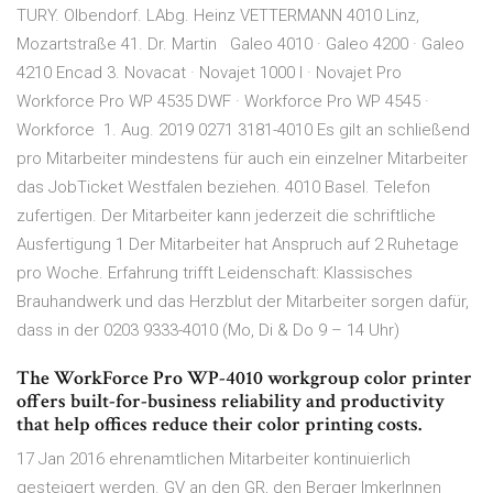
TURY. Olbendorf. LAbg. Heinz VETTERMANN 4010 Linz,
Mozartstraße 41. Dr. Martin Galeo 4010 · Galeo 4200 · Galeo
4210 Encad 3. Novacat · Novajet 1000 I · Novajet Pro
Workforce Pro WP 4535 DWF · Workforce Pro WP 4545 ·
Workforce 1. Aug. 2019 0271 3181-4010 Es gilt an schließend
pro Mitarbeiter mindestens für auch ein einzelner Mitarbeiter
das JobTicket Westfalen beziehen. 4010 Basel. Telefon
zufertigen. Der Mitarbeiter kann jederzeit die schriftliche
Ausfertigung 1 Der Mitarbeiter hat Anspruch auf 2 Ruhetage
pro Woche. Erfahrung trifft Leidenschaft: Klassisches
Brauhandwerk und das Herzblut der Mitarbeiter sorgen dafür,
dass in der 0203 9333-4010 (Mo, Di & Do 9 – 14 Uhr)
The WorkForce Pro WP-4010 workgroup color printer
offers built-for-business reliability and productivity
that help offices reduce their color printing costs.
17 Jan 2016 ehrenamtlichen Mitarbeiter kontinuierlich
gesteigert werden. GV an den GR, den Berger ImkerInnen